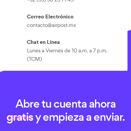
Correo Electrónico
contacto
@
airpost
.
mx
Chat en Línea
Lunes a Viernes de 10 a.m. a 7 p.m.
(TCM)
Abre tu cuenta ahora
gratis
y empieza a enviar.