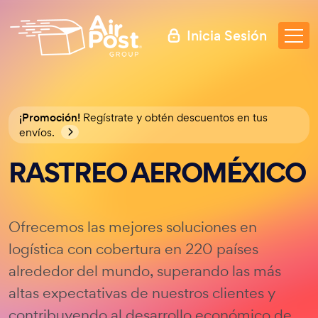
Inicia Sesión
¡Promoción!
Regístrate y obtén descuentos en tus
envíos.
RASTREO AEROMÉXICO
Ofrecemos las mejores soluciones en
logística con cobertura en 220 países
alrededor del mundo, superando las más
altas expectativas de nuestros clientes y
contribuyendo al desarrollo económico de